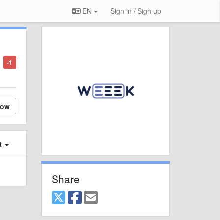
EN
Sign in / Sign up
-1
low
st
Share