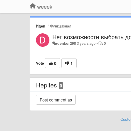
weeek
Идеи
Функционал
Нет возможности выбрать до
denkor298
3 years ago
•
0
Vote
0
1
Replies
0
Custo