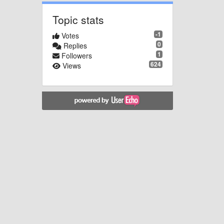
Topic stats
-1
Votes
0
Replies
1
Followers
624
Views