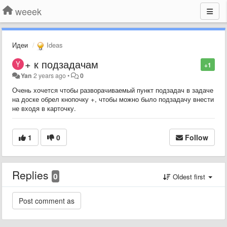
weeek
Идеи
Ideas
+ к подзадачам
+1
Yan
2 years ago
•
0
Очень хочется чтобы разворачиваемый пункт подзадач в задаче
на доске обрел кнопочку +, чтобы можно было подзадачу внести
не входя в карточку.
1
0
Follow
Replies
0
Oldest first