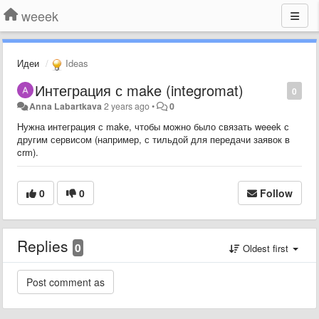
weeek
Идеи
Ideas
Интеграция с make (integromat)
0
Anna Labartkava
2 years ago
•
0
Нужна интеграция с make, чтобы можно было связать weeek с
другим сервисом (например, с тильдой для передачи заявок в
crm).
0
0
Follow
Replies
0
Oldest first