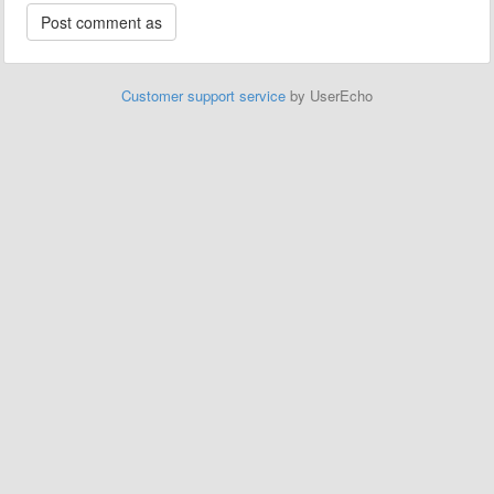
Customer support service
by UserEcho