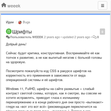
weeek
Идеи
Bugs
Шрифты
0
Пользователь WEEEK
2 years ago
•
updated
2 years ago
•
0
Добрый день!
Сейчас будет критика, конструктивная. Воспринимайте её как
толчок к развитию, а не как вылитый негатив с больной головы
на здоровую.
Посмотрите пожалуйста код CSS в ракурсе шрифтов на
корректность его применения в зависимости от вида
операционной системы и её шрифтов.
Windows 11, FullHD, шрифты на сайте размытые + слабый
контраст светлой схемы, которую, как я смотрю, вы совсем не
хотите исправлять, приводит глаза к излишнему
перенапряжению и в конце рабочего дня они просто «вытекают»
глядя на «вот это вот всё» (рекомендация переключится на
тёмную тему вызывает лишь «рукалицо»). Терпел я это