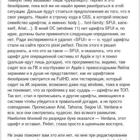
безобразие, пока всё же не нашёл время разобраться в этой
ситуации. Дальше будут стоиться предположения из того, что я
смог увидеть. Нашёл я строчку кода в CSS, в которой описано
семейство шрифтов, а именно: body {... font-family: SFUI, sans-
serif, Arial;...}. В моей ОС (windows 11) нет шрифта SFUI и, по
идее, должны были применятся следующие определения, но
нет. Ради эксперимента я удалил «SFUI» и — о, чудо! шрифты
стали на сайте просто pixel perfect. После этого я решил
разузнать, а что это за такое — SFUI, и оказалось, что это
шрифт для операционной системы от Apple и тут я понял
(дальше идут лишь догадки), что программисты, видимо, там
сидят все за ПК и ноутбуками от Apple с превосходными Retina
экранами и в душе не представляют, как их шрифтовое
безобразие смотрится на FullHD, или тестировщик, который
сидит за 4К экраном, возможно даже под windows, тоже в корне
не понимает, что за проблема у вас сударь — шрифты же ТОП.
Так вот, стал я прописывать и другие шрифты, имеющиеся в
системе чтобы убедится в правильной догадке, а не просто
совпадении. Прописывал Arial, Tahoma, Segoe UI, Verdana и
все, все они смотрелись чудесно, без всякого размытия.
Наиболее близкий по разрядке букв оказался — Verdana, этот
шрифт и оставил. Ребят, глаза просто в щенячьем восторге.
Не знаю поможет вам это или нет, но мне при редактировании