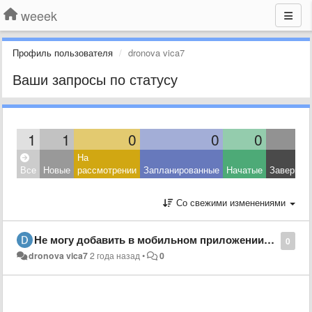
weeek
Профиль пользователя
dronova vica7
Ваши запросы по статусу
1
1
0
0
0
На
Все
Новые
рассмотрении
Запланированные
Начатые
Завершен
Со свежими изменениями
Не могу добавить в мобильном приложении команду
0
dronova vica7
2 года назад
•
0