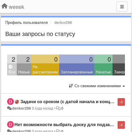
weeek
Профиль пользователя
denkor298
Ваши запросы по статусу
2
2
0
0
0
На
Все
Новые
рассмотрении
Запланированные
Начатые
Завершен
Со свежими изменениями
Задачи со сроком (с датой начала и конца) не отображаются в мобильном приложении iOS
-1
denkor298
3 года назад
•
0
Нет возможности выбрать доску для подзадачи в приложении для iOS
-1
denkor298
3 года назад
•
0