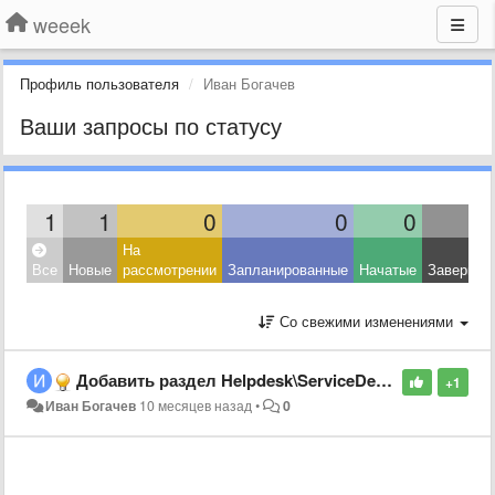
weeek
Профиль пользователя
Иван Богачев
Ваши запросы по статусу
1
1
0
0
0
На
Все
Новые
рассмотрении
Запланированные
Начатые
Завершен
Со свежими изменениями
Добавить раздел Helpdesk\ServiceDesk, список заявок
+1
Иван Богачев
10 месяцев назад
•
0