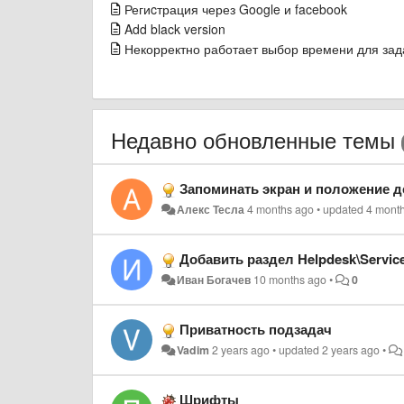
Региcтрация через Google и facebook
Add black version
Некорректно работает выбор времени для зад
Недавно обновленные темы
Запоминать экран и положение д
Алекс Тесла
4 months ago
•
updated
4 mont
Добавить раздел Helpdesk\Servic
Иван Богачев
10 months ago
•
0
Приватность подзадач
Vadim
2 years ago
•
updated
2 years ago
•
Шрифты