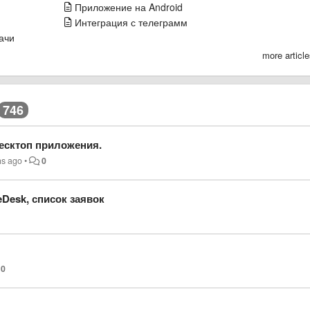
Приложение на Android
Интеграция с телеграмм
ачи
more articl
746
есктоп приложения.
hs ago
•
0
eDesk, список заявок
0