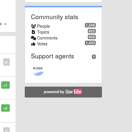
Community stats
es →
1,248
People
822
Topics
630
Comments
1,433
Votes
Support agents
1
0
+1
+2
0