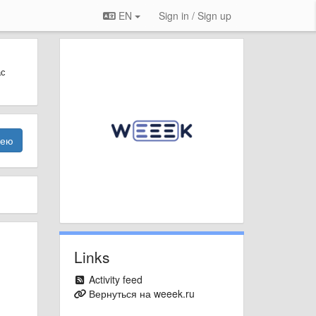
EN
Sign in / Sign up
ас
дею
Links
Activity feed
Вернуться на weeek.ru