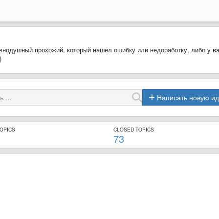
внодушный прохожий, который нашел ошибку или недоработку, либо у в
)
Написать новую и
TOPICS
CLOSED TOPICS
73