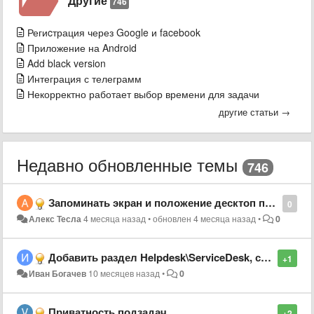
Другие
746
Региcтрация через Google и facebook
Приложение на Android
Add black version
Интеграция с телеграмм
Некорректно работает выбор времени для задачи
другие статьи →
Недавно обновленные темы
746
Запоминать экран и положение десктоп приложения.
0
Алекс Тесла
4 месяца назад
•
обновлен
4 месяца назад
•
0
Добавить раздел Helpdesk\ServiceDesk, список заявок
+1
Иван Богачев
10 месяцев назад
•
0
Приватность подзадач
+2